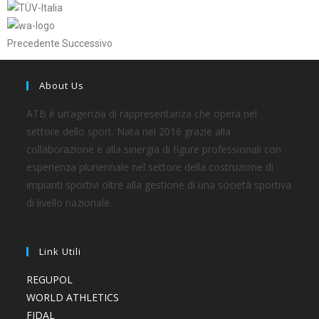
Precedente Successivo
About Us
ATB è un’agenzia di rappresentanza che opera nel
settore dello sport. Nata nel 2016 grazie alla
collaborazione e alla sinergia di figure professionali con
esperienza pluriennale nel settore della costruzione di
impianti sportivi oltre alla gestione di una società sportiva
di livello nazionale.
Link Utili
REGUPOL
WORLD ATHLETICS
FIDAL