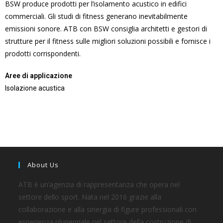
BSW produce prodotti per l’isolamento acustico in edifici
commerciali. Gli studi di fitness generano inevitabilmente
emissioni sonore. ATB con BSW consiglia architetti e gestori di
strutture per il fitness sulle migliori soluzioni possibili e fornisce i
prodotti corrispondenti.
Aree di applicazione
Isolazione acustica
About Us
ATB è un’agenzia di rappresentanza che opera nel
settore dello sport. Nata nel 2016 grazie alla
collaborazione e alla sinergia di figure professionali con
esperienza pluriennale nel settore della costruzione di