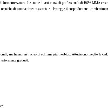
ta le loro attrezzature. Le stuoie di arti marziali professionali di BSW MMA crea
te le tecniche di combattimento associate. Protegge il corpo durante i combattim
ali, ma hanno un nucleo di schiuma più morbido. Attutiscono meglio le cadute
lteriormente graduati.
ate.