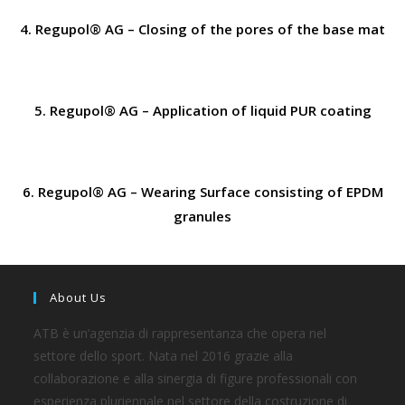
4. Regupol® AG – Closing of the pores of the base mat
5. Regupol® AG – Application of liquid PUR coating
6. Regupol® AG – Wearing Surface consisting of EPDM
granules
About Us
ATB è un’agenzia di rappresentanza che opera nel
settore dello sport. Nata nel 2016 grazie alla
collaborazione e alla sinergia di figure professionali con
esperienza pluriennale nel settore della costruzione di